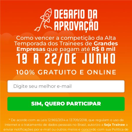
Como vencer a competição da Alta
Temporada dos Trainees de
Grandes
Empresas
que pagam até
R$ 8 mil
SIM, QUERO PARTICIPAR
* De acordo com as Leis 12.965/2014 e 13.709/2018, que regulam o uso da
Internet e o tratamento de dados pessoais no Brasil, autorizo a
Seja Trainee
a
enviar notificações por e-mail ou outros meios e concordo com sua Política de