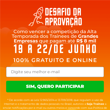
Como vencer a competição da Alta
Temporada dos Trainees de
Grandes
Empresas
que pagam até
R$ 8 mil
SIM, QUERO PARTICIPAR
* De acordo com as Leis 12.965/2014 e 13.709/2018, que regulam o uso da
Internet e o tratamento de dados pessoais no Brasil, autorizo a
Seja Trainee
a
enviar notificações por e-mail ou outros meios e concordo com sua Política de