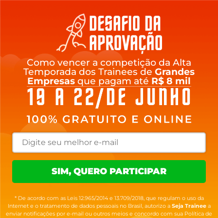
Como vencer a competição da Alta
Temporada dos Trainees de
Grandes
Empresas
que pagam até
R$ 8 mil
SIM, QUERO PARTICIPAR
* De acordo com as Leis 12.965/2014 e 13.709/2018, que regulam o uso da
Internet e o tratamento de dados pessoais no Brasil, autorizo a
Seja Trainee
a
enviar notificações por e-mail ou outros meios e concordo com sua Política de